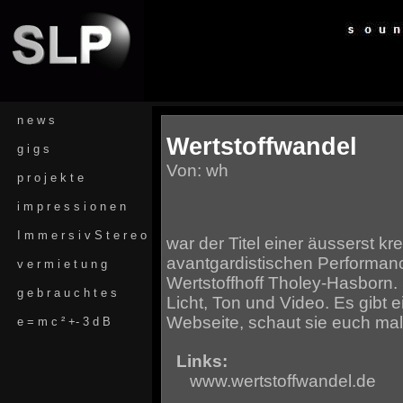
n e w s
Wertstoffwandel
g i g s
Von: wh
p r o j e k t e
i m p r e s s i o n e n
I m m e r s i v S t e r e o
war der Titel einer äusserst kr
avantgardistischen Performan
v e r m i e t u n g
Wertstoffhoff Tholey-Hasborn. 
g e b r a u c h t e s
Licht, Ton und Video. Es gibt 
Webseite, schaut sie euch mal
e = m c ² +- 3 d B
Links:
www.wertstoffwandel.de