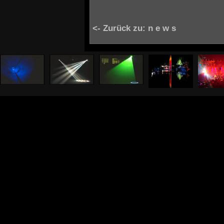
<- Zurück zu: n e w s