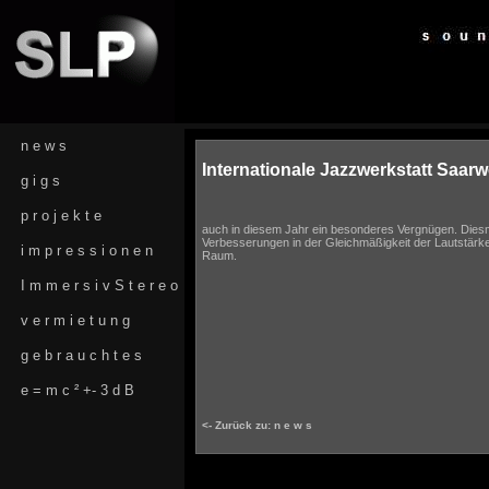
n e w s
Internationale Jazzwerkstatt Saarw
g i g s
p r o j e k t e
auch in diesem Jahr ein besonderes Vergnügen. Diesm
Verbesserungen in der Gleichmäßigkeit der Lautstärke
i m p r e s s i o n e n
Raum.
I m m e r s i v S t e r e o
v e r m i e t u n g
g e b r a u c h t e s
e = m c ² +- 3 d B
<- Zurück zu: n e w s