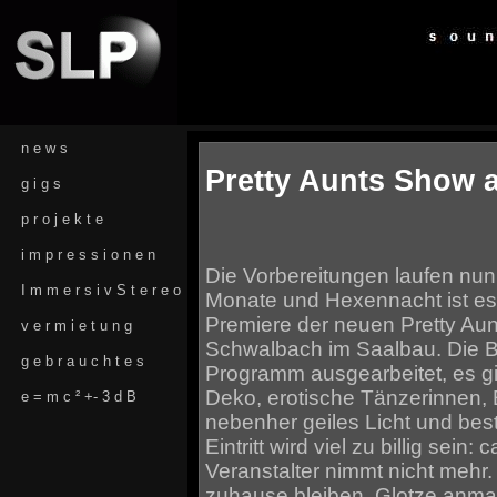
n e w s
Pretty Aunts Show 
g i g s
p r o j e k t e
i m p r e s s i o n e n
Die Vorbereitungen laufen nun
I m m e r s i v S t e r e o
Monate und Hexennacht ist es 
Premiere der neuen Pretty Au
v e r m i e t u n g
Schwalbach im Saalbau. Die Ba
g e b r a u c h t e s
Programm ausgearbeitet, es g
Deko, erotische Tänzerinnen, E
e = m c ² +- 3 d B
nebenher geiles Licht und bes
Eintritt wird viel zu billig sein:
Veranstalter nimmt nicht mehr.
zuhause bleiben, Glotze anmac