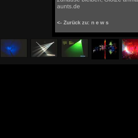
aunts.de
<- Zurück zu: n e w s