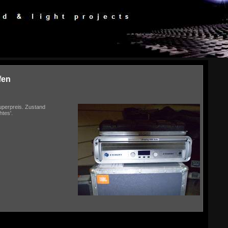
fen
uperpreis. Zustand
htes'.