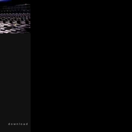
d o w n l o a d