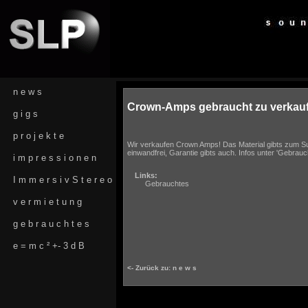
n e w s
Crown-Amps gebraucht zu verkau
g i g s
p r o j e k t e
Wir verkaufen Crown Amps! Das Material gibts zum S
einwandfrei, Garantie gibts auch. Infos unter 'Gebrauc
i m p r e s s i o n e n
Links:
I m m e r s i v S t e r e o
Gebrauchtes
v e r m i e t u n g
g e b r a u c h t e s
e = m c ² +- 3 d B
<- Zurück zu: n e w s