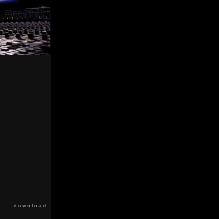
d o w n l o a d