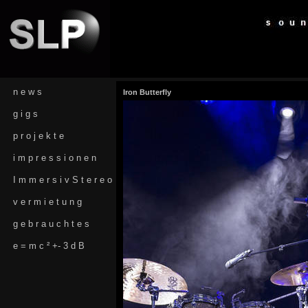
n e w s
Iron Butterfly
g i g s
p r o j e k t e
i m p r e s s i o n e n
I m m e r s i v S t e r e o
v e r m i e t u n g
g e b r a u c h t e s
e = m c ² +- 3 d B