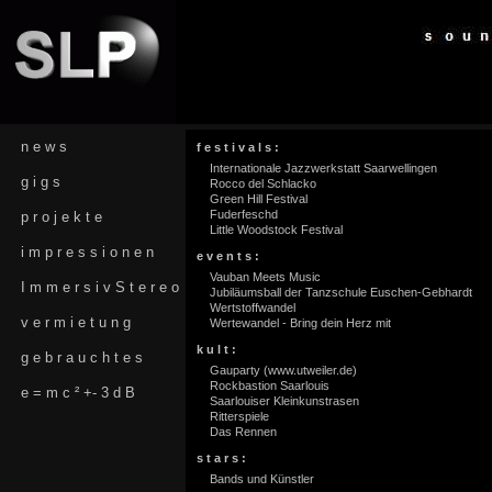
n e w s
f e s t i v a l s :
Internationale Jazzwerkstatt Saarwellingen
g i g s
Rocco del Schlacko
Green Hill Festival
Fuderfeschd
p r o j e k t e
Little Woodstock Festival
i m p r e s s i o n e n
e v e n t s :
Vauban Meets Music
I m m e r s i v S t e r e o
Jubiläumsball der Tanzschule Euschen-Gebhardt
Wertstoffwandel
v e r m i e t u n g
Wertewandel - Bring dein Herz mit
k u l t :
g e b r a u c h t e s
Gauparty (www.utweiler.de)
Rockbastion Saarlouis
e = m c ² +- 3 d B
Saarlouiser Kleinkunstrasen
Ritterspiele
Das Rennen
s t a r s :
Bands und Künstler