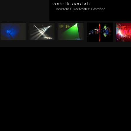
t e c h n i k s p e z i a l :
Deutsches Trachtenfest Bostalsee